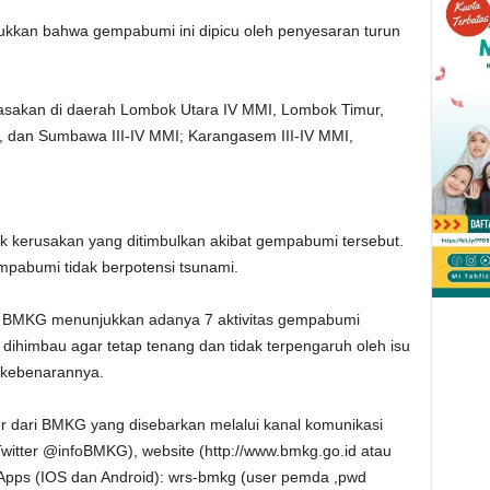
ukkan bahwa gempabumi ini dipicu oleh penyesaran turun
asakan di daerah Lombok Utara IV MMI, Lombok Timur,
 dan Sumbawa III-IV MMI; Karangasem III-IV MMI,
k kerusakan yang ditimbulkan akibat gempabumi tersebut.
pabumi tidak berpotensi tsunami.
ng BMKG menunjukkan adanya 7 aktivitas gempabumi
dihimbau agar tetap tenang dan tidak terpengaruh oleh isu
 kebenarannya.
r dari BMKG yang disebarkan melalui kanal komunikasi
/Twitter @infoBMKG), website (http://www.bmkg.go.id atau
e Apps (IOS dan Android): wrs-bmkg (user pemda ,pwd