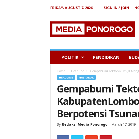
FRIDAY, AUGUST 7, 2026
SIGN IN / JOIN
H
B
e
r
i
t
a
P
POLITIK
PENDIDIKAN
BUD
o
n
Home
Headline
Gempabumi Tektonik M5,8 Mengg
o
HEADLINE
NASIONAL
r
Gempabumi Tekt
o
g
KabupatenLombok
o
Berpotensi Tsuna
By
Redaksi Media Ponorogo
-
March 17, 2019