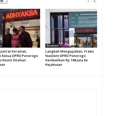
OR
si
Birokrasi
Jum’at Keramat,
Langkah Mengejutkan, Fraksi
 Ketua DPRD Ponorogo
NasDem DPRD Ponorogo
o Resmi Ditahan
Kembalikan Rp 748 Juta ke
aan
Kejaksaan