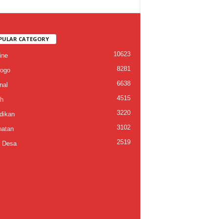
PULAR CATEGORY
10623
ine
8281
ogo
6638
nal
4515
h
3220
dikan
3102
atan
2519
 Desa