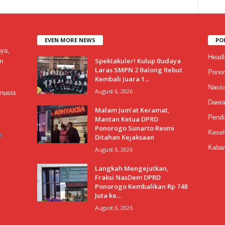
EVEN MORE NEWS
PO
nya,
Headl
Spektakuler! Kulup Budaya
n
Laras SMPN 2 Balong Rebut
Ponor
Kembali Juara 1...
Nasio
August 6, 2026
nusia
Daera
Malam Jum’at Keramat,
Pendi
Mantan Ketua DPRD
Ponorogo Sunarto Resmi
Keseh
m
Ditahan Kejaksaan
Kabar
August 6, 2026
Langkah Mengejutkan,
Fraksi NasDem DPRD
Ponorogo Kembalikan Rp 748
Juta ke...
August 6, 2026