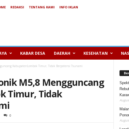
OME
REDAKSI
TENTANG KAMI
INFO IKLAN
AYA
KABAR DESA
DAERAH
KESEHATAN
NAS
uncang KabupatenLombok Timur, Tidak Berpotensi Tsunami
Be
onik M5,8 Mengguncang
Spekt
Rebut
 Timur, Tidak
Karaw
August
mi
Mala
Ponor
0
August