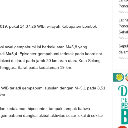
Lang
Ponor
August
Latih
Ponor
019, pukul 14.07.26 WIB, wilayah Kabupaten Lombok
Sekal
August
Sepu
asi awal gempabumi ini berkekuatan M=5,8 yang
dalam
adi M=5,4. Episenter gempabumi terletak pada koordinat
August
okasi di darat pada jarak 20 km arah utara Kota Selong,
 Tenggara Barat pada kedalaman 19 km.
 WIB terjadi gempabumi susulan dengan M=5,1 pada 8,51
km.
 dan kedalaman hiposenter, tampak tampak bahwa
gempabumi dangkal akibat aktivitas sesar lokal di sekitar