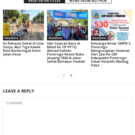
RELATED ARTICLES
MORE FROM AUTHOR
Headline
Headline
Headline
Ini Rahasia Sehat di Usia
Ukir Sejarah Baru di
Keluarga Besar SMPN 3
Senja, Aksi Tiga Kakek
Milad ke-19! PPTQ
Ponorogo
Rela Berkeringat Demi
Ahmad Dahlan
Mengucapkan Selamat
Jalan Desa
Ponorogo Resmi Buka
Hari Jadi Ke-530
Jenjang SMA & Jalan
Kabupaten Ponorogo:
Sehat Bertabur Hadiah
Sekar Kinanthi Wening
Daya
LEAVE A REPLY