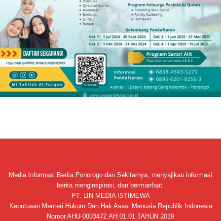
Media Informasi Berita Ponorogo dan Sekitarnya, menyajikan informasi
berita menginspirasi, dan bermanfaat.
PT. LIN MEDIA ISTIMEWA
Keputusan Menteri Hukum Dan Hak Asasi Manusia Republik Indonesia
Nomor AHU-0003472.AH.01.01.TAHUN 2019