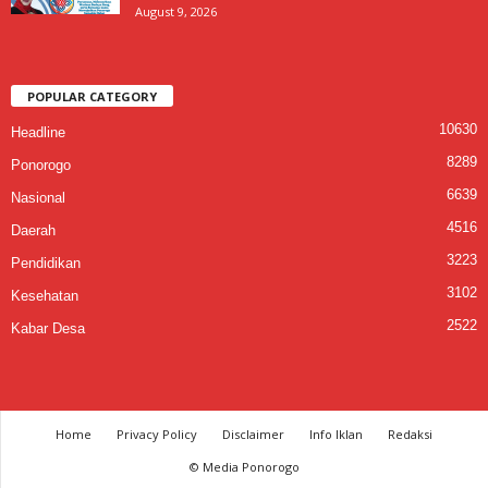
August 9, 2026
POPULAR CATEGORY
10630
Headline
8289
Ponorogo
6639
Nasional
4516
Daerah
3223
Pendidikan
3102
Kesehatan
2522
Kabar Desa
Home
Privacy Policy
Disclaimer
Info Iklan
Redaksi
© Media Ponorogo