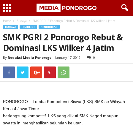
Home
Budaya
SMK PGRI 2 Ponorogo Rebut & Dominasi LKS Wilker 4 Jatim
BUDAYA
HEADLINE
PENDIDIKAN
SMK PGRI 2 Ponorogo Rebut &
Dominasi LKS Wilker 4 Jatim
By
Redaksi Media Ponorogo
-
January 17, 2019
0
PONOROGO – Lomba Kompetensi Siswa (LKS) SMK se Wilayah
Kerja 4 Jawa Timur
berlangsung kompetitif. LKS yang diikuti SMK Negeri maupun
swasta ini menghasilkan sejumlah kejutan.