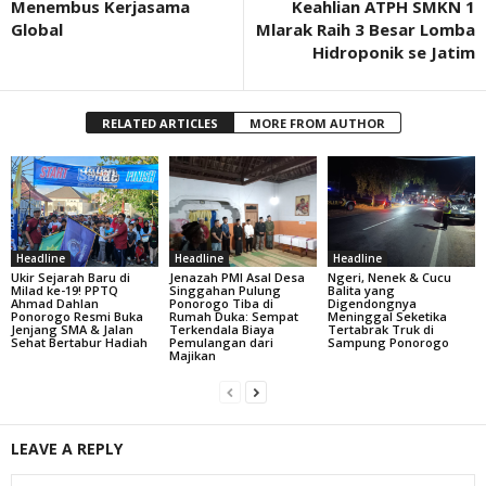
Menembus Kerjasama
Keahlian ATPH SMKN 1
Global
Mlarak Raih 3 Besar Lomba
Hidroponik se Jatim
RELATED ARTICLES
MORE FROM AUTHOR
Headline
Headline
Headline
Ukir Sejarah Baru di
Jenazah PMI Asal Desa
Ngeri, Nenek & Cucu
Milad ke-19! PPTQ
Singgahan Pulung
Balita yang
Ahmad Dahlan
Ponorogo Tiba di
Digendongnya
Ponorogo Resmi Buka
Rumah Duka: Sempat
Meninggal Seketika
Jenjang SMA & Jalan
Terkendala Biaya
Tertabrak Truk di
Sehat Bertabur Hadiah
Pemulangan dari
Sampung Ponorogo
Majikan
LEAVE A REPLY