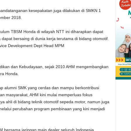
nandatanganan kesepakatan juga dilakukan di SMKN 1
ember 2018.
lum TBSM Honda di wilayah NTT ini diharapkan dapat
apat bersaing di dunia kerja terutama di bidang otomotif.
ervice Development Dept Head MPM
idikan dan Kebudayaan, sejak 2010 AHM mengembangkan
tra Honda.
ap alumni SMK yang cerdas dan mampu berkontribusi
ian masyarakat, AHM kini mulai memperluas fokus
 ahli di bidang teknik otomotif sepeda motor, namun juga
 melalui perubahan program pembinaan yang kini menjadi
M bersama jaringan main dealer seluruh Indonesia