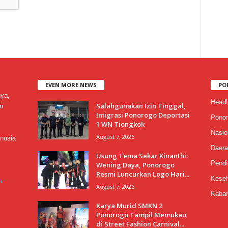
EVEN MORE NEWS
PO
nya,
Headl
Salahgunakan Izin Tinggal,
n
Imigrasi Ponorogo Deportasi
Ponor
1 WN Tiongkok
Nasio
August 7, 2026
nusia
Daera
Usung Tema Sekar Kinanthi:
Pendi
Wening Daya, Ponorogo
Resmi Luncurkan Logo Hari...
Keseh
m
August 7, 2026
Kabar
Karya Murid SMKN 2
Ponorogo Tampil Memukau
di Street Fashion Carnival...