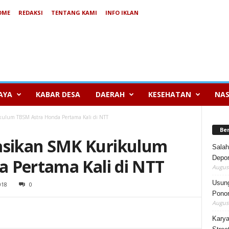
OME
REDAKSI
TENTANG KAMI
INFO IKLAN
AYA
KABAR DESA
DAERAH
KESEHATAN
NAS
ulum TBSM Astra Honda Pertama Kali di NTT
Be
sikan SMK Kurikulum
Salah
Depor
 Pertama Kali di NTT
August
Usung
018
0
Ponor
August
Karya