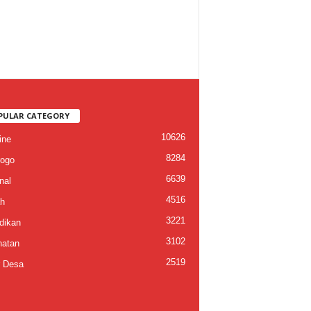
PULAR CATEGORY
10626
ine
8284
ogo
6639
nal
4516
h
3221
dikan
3102
atan
2519
 Desa