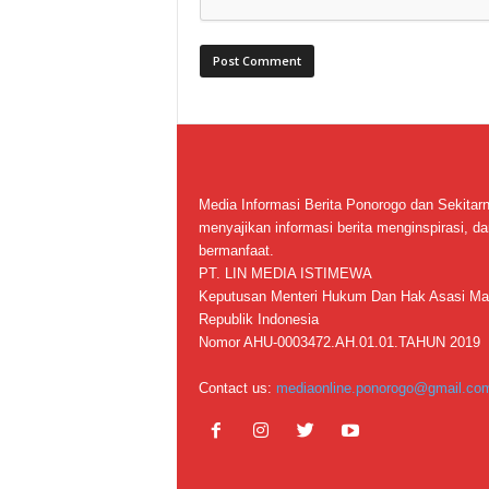
Media Informasi Berita Ponorogo dan Sekitar
menyajikan informasi berita menginspirasi, da
bermanfaat.
PT. LIN MEDIA ISTIMEWA
Keputusan Menteri Hukum Dan Hak Asasi Ma
Republik Indonesia
Nomor AHU-0003472.AH.01.01.TAHUN 2019
Contact us:
mediaonline.ponorogo@gmail.co