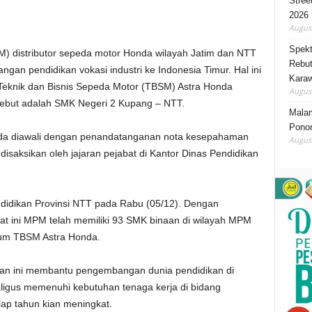
Stree
2026
August
Spekt
PM) distributor sepeda motor Honda wilayah Jatim dan NTT
Rebut
an pendidikan vokasi industri ke Indonesia Timur. Hal ini
Karaw
Teknik dan Bisnis Sepeda Motor (TBSM) Astra Honda
August
rsebut adalah SMK Negeri 2 Kupang – NTT.
Mala
Ponor
da diawali dengan penandatanganan nota kesepahaman
August
saksikan oleh jajaran pejabat di Kantor Dinas Pendidikan
endidikan Provinsi NTT pada Rabu (05/12). Dengan
t ini MPM telah memiliki 93 SMK binaan di wilayah MPM
lum TBSM Astra Honda.
n ini membantu pengembangan dunia pendidikan di
ligus memenuhi kebutuhan tenaga kerja di bidang
ap tahun kian meningkat.