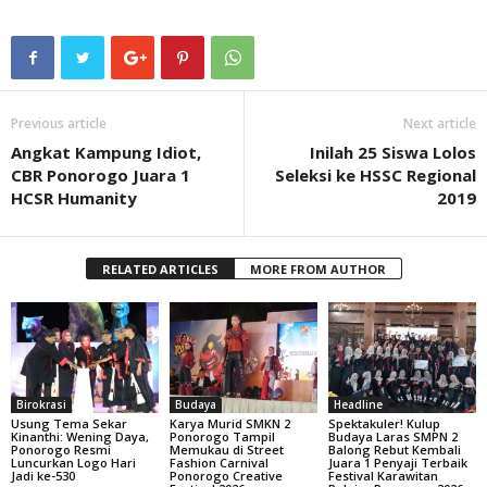
Previous article
Next article
Angkat Kampung Idiot,
Inilah 25 Siswa Lolos
CBR Ponorogo Juara 1
Seleksi ke HSSC Regional
HCSR Humanity
2019
RELATED ARTICLES
MORE FROM AUTHOR
Birokrasi
Budaya
Headline
Usung Tema Sekar
Karya Murid SMKN 2
Spektakuler! Kulup
Kinanthi: Wening Daya,
Ponorogo Tampil
Budaya Laras SMPN 2
Ponorogo Resmi
Memukau di Street
Balong Rebut Kembali
Luncurkan Logo Hari
Fashion Carnival
Juara 1 Penyaji Terbaik
Jadi ke-530
Ponorogo Creative
Festival Karawitan