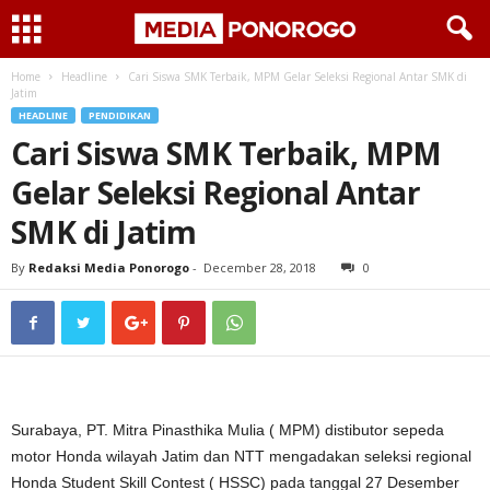
Home
Headline
Cari Siswa SMK Terbaik, MPM Gelar Seleksi Regional Antar SMK di
Jatim
HEADLINE
PENDIDIKAN
Cari Siswa SMK Terbaik, MPM
Gelar Seleksi Regional Antar
SMK di Jatim
By
Redaksi Media Ponorogo
-
December 28, 2018
0
Surabaya, PT. Mitra Pinasthika Mulia ( MPM) distibutor sepeda
motor Honda wilayah Jatim dan NTT mengadakan seleksi regional
Honda Student Skill Contest ( HSSC) pada tanggal 27 Desember