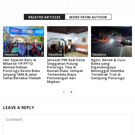
RELATED ARTICLES
MORE FROM AUTHOR
Headline
Headline
Headline
Ukir Sejarah Baru di
Jenazah PMI Asal Desa
Ngeri, Nenek & Cucu
Milad ke-19! PPTQ
Singgahan Pulung
Balita yang
Ahmad Dahlan
Ponorogo Tiba di
Digendongnya
Ponorogo Resmi Buka
Rumah Duka: Sempat
Meninggal Seketika
Jenjang SMA & Jalan
Terkendala Biaya
Tertabrak Truk di
Sehat Bertabur Hadiah
Pemulangan dari
Sampung Ponorogo
Majikan
LEAVE A REPLY