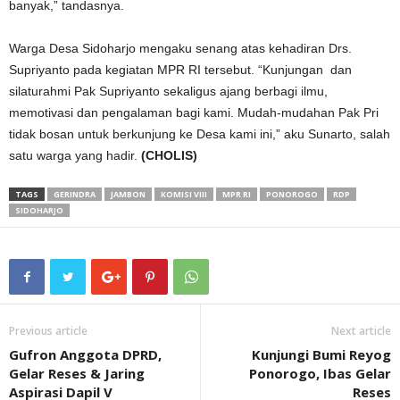
banyak,” tandasnya.
Warga Desa Sidoharjo mengaku senang atas kehadiran Drs.
Supriyanto pada kegiatan MPR RI tersebut. “Kunjungan dan
silaturahmi Pak Supriyanto sekaligus ajang berbagi ilmu,
memotivasi dan pengalaman bagi kami. Mudah-mudahan Pak Pri
tidak bosan untuk berkunjung ke Desa kami ini,” aku Sunarto, salah
satu warga yang hadir.
(CHOLIS)
TAGS
GERINDRA
JAMBON
KOMISI VIII
MPR RI
PONOROGO
RDP
SIDOHARJO
Previous article
Next article
Gufron Anggota DPRD,
Kunjungi Bumi Reyog
Gelar Reses & Jaring
Ponorogo, Ibas Gelar
Aspirasi Dapil V
Reses