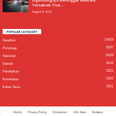
Digendongnya Meninggal Seketika
Tertabrak Truk...
August 8, 2026
POPULAR CATEGORY
10629
Headline
8287
Ponorogo
6639
Nasional
4516
Daerah
3222
Pendidikan
3102
Kesehatan
2521
Kabar Desa
Home
Privacy Policy
Disclaimer
Info Iklan
Redaksi