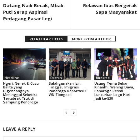
Datang Naik Becak, Mbak
Relawan Ibas Bergerak
Puti Serap Aspirasi
Sapa Masyarakat
Pedagang Pasar Legi
RELATED ARTICLES
MORE FROM AUTHOR
Headline
Daerah
Birokrasi
Ngeri, Nenek & Cucu
Salahgunakan Izin
Usung Tema Sekar
Balita yang
Tinggal, Imigrasi
Kinanthi: Wening Daya,
Digendongnya
Ponorogo Deportasi 1
Ponorogo Resmi
Meninggal Seketika
WN Tiongkok
Luncurkan Logo Hari
Tertabrak Truk di
Jadi ke-530
Sampung Ponorogo
LEAVE A REPLY