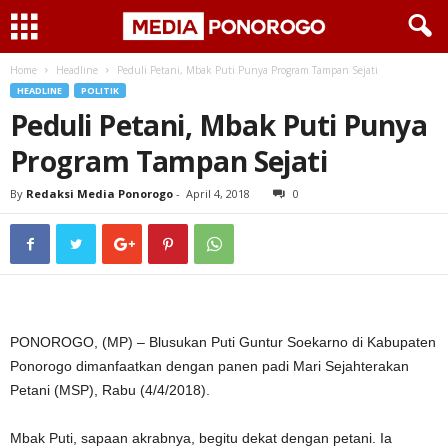
Home
Headline
Peduli Petani, Mbak Puti Punya Program Tampan Sejati
HEADLINE
POLITIK
Peduli Petani, Mbak Puti Punya
Program Tampan Sejati
By
Redaksi Media Ponorogo
-
April 4, 2018
0
PONOROGO, (MP) – Blusukan Puti Guntur Soekarno di Kabupaten
Ponorogo dimanfaatkan dengan panen padi Mari Sejahterakan
Petani (MSP), Rabu (4/4/2018).
Mbak Puti, sapaan akrabnya, begitu dekat dengan petani. Ia