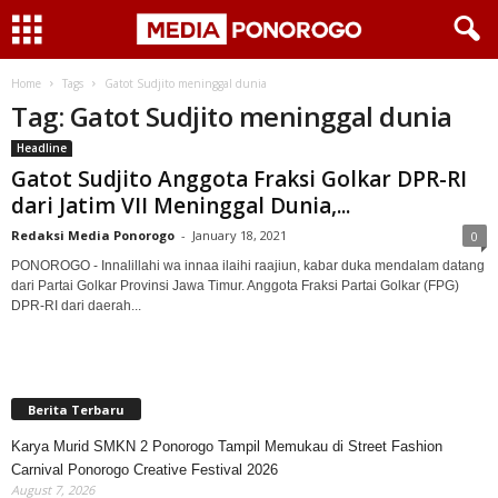
Home
Tags
Gatot Sudjito meninggal dunia
Tag: Gatot Sudjito meninggal dunia
Headline
Gatot Sudjito Anggota Fraksi Golkar DPR-RI
dari Jatim VII Meninggal Dunia,...
Redaksi Media Ponorogo
-
January 18, 2021
0
PONOROGO - Innalillahi wa innaa ilaihi raajiun, kabar duka mendalam datang
dari Partai Golkar Provinsi Jawa Timur. Anggota Fraksi Partai Golkar (FPG)
DPR-RI dari daerah...
Berita Terbaru
Karya Murid SMKN 2 Ponorogo Tampil Memukau di Street Fashion
Carnival Ponorogo Creative Festival 2026
August 7, 2026