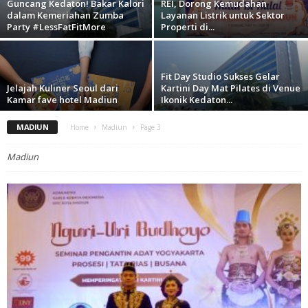
Guncang Kedaton! Bakar Kalori
REI, Dorong Kemudahan
dalam Kemeriahan Zumba
Layanan Listrik untuk Sektor
Party #LessFatFitMore
Properti di...
Fit Day Studio Sukses Gelar
Jelajah Kuliner Seoul dari
Kartini Day Mat Pilates di Venue
Kamar fave hotel Madiun
Ikonik Kedaton...
MADIUN
Home
Madiun
Page 3
Madiun