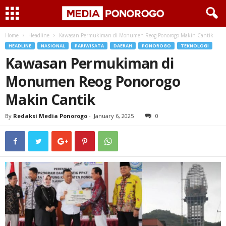
Home
Headline
Kawasan Permukiman di Monumen Reog Ponorogo Makin Cantik
HEADLINE
NASIONAL
PARIWISATA
DAERAH
PONOROGO
TEKNOLOGI
Kawasan Permukiman di
Monumen Reog Ponorogo
Makin Cantik
By
Redaksi Media Ponorogo
-
January 6, 2025
0