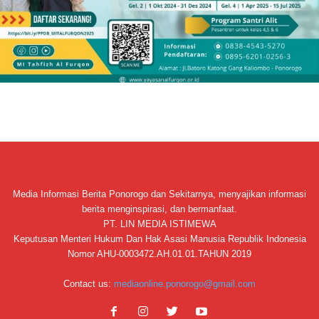
Media Informasi Berita Ponorogo dan Sekitarnya, menyajikan informasi
berita menginspirasi, dan bermanfaat.
PT. LIN MEDIA ISTIMEWA
Keputusan Menteri Hukum Dan Hak Asasi Manusia Republik Indonesia
Nomor AHU-0003472.AH.01.01.TAHUN 2019
Contact us:
mediaonline.ponorogo@gmail.com