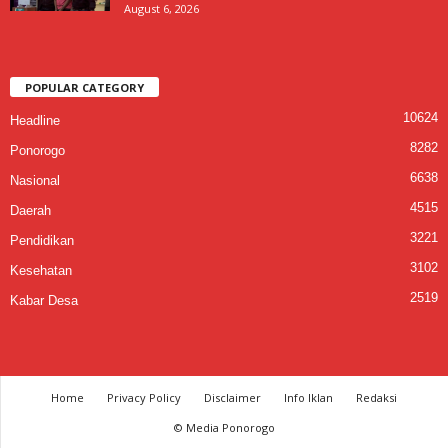
August 6, 2026
POPULAR CATEGORY
10624
Headline
8282
Ponorogo
6638
Nasional
4515
Daerah
3221
Pendidikan
3102
Kesehatan
2519
Kabar Desa
Home
Privacy Policy
Disclaimer
Info Iklan
Redaksi
© Media Ponorogo