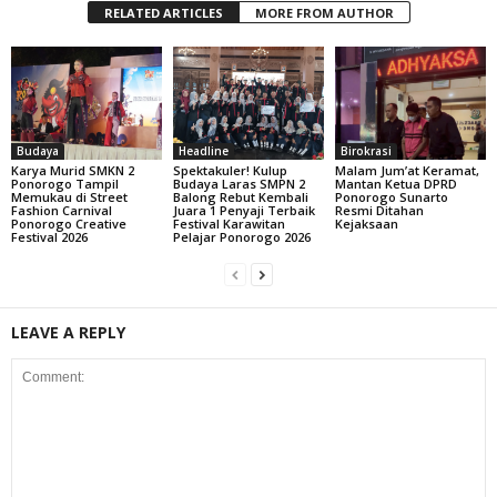
RELATED ARTICLES
MORE FROM AUTHOR
Budaya
Headline
Birokrasi
Karya Murid SMKN 2
Spektakuler! Kulup
Malam Jum’at Keramat,
Ponorogo Tampil
Budaya Laras SMPN 2
Mantan Ketua DPRD
Memukau di Street
Balong Rebut Kembali
Ponorogo Sunarto
Fashion Carnival
Juara 1 Penyaji Terbaik
Resmi Ditahan
Ponorogo Creative
Festival Karawitan
Kejaksaan
Festival 2026
Pelajar Ponorogo 2026
LEAVE A REPLY