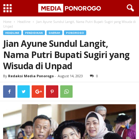
Home
Headline
Jian Ayune Sundul Langit, Nama Putri Bupati Sugiri yang Wisuda di
Unpad
HEADLINE
PENDIDIKAN
DAERAH
PONOROGO
Jian Ayune Sundul Langit,
Nama Putri Bupati Sugiri yang
Wisuda di Unpad
By
Redaksi Media Ponorogo
-
August 14, 2023
0