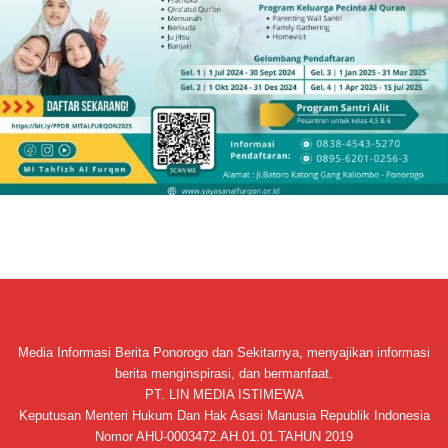
Media Informasi Berita Ponorogo dan Sekitarnya, menyajikan informasi
berita menginspirasi, dan bermanfaat.
PT. LIN MEDIA ISTIMEWA
Keputusan Menteri Hukum Dan Hak Asasi Manusia Republik Indonesia
Nomor AHU-0003472.AH.01.01.TAHUN 2019