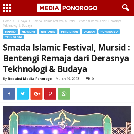
Home
Budaya
Smada Islamic Festival, Mursid : Bentengi Remaja dari Derasnya
Tekhnologi & Budaya
BUDAYA
HEADLINE
NASIONAL
PENDIDIKAN
DAERAH
PONOROGO
TEKNOLOGI
Smada Islamic Festival, Mursid :
Bentengi Remaja dari Derasnya
Tekhnologi & Budaya
By
Redaksi Media Ponorogo
-
March 19, 2023
0