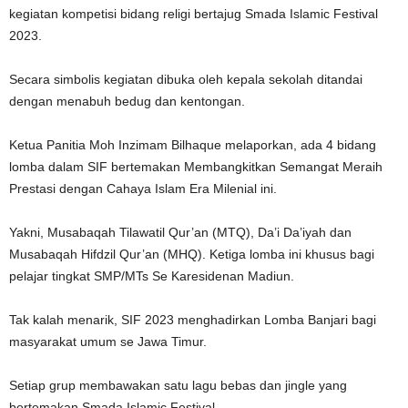
kegiatan kompetisi bidang religi bertajug Smada Islamic Festival
2023.
Secara simbolis kegiatan dibuka oleh kepala sekolah ditandai
dengan menabuh bedug dan kentongan.
Ketua Panitia Moh Inzimam Bilhaque melaporkan, ada 4 bidang
lomba dalam SIF bertemakan Membangkitkan Semangat Meraih
Prestasi dengan Cahaya Islam Era Milenial ini.
Yakni, Musabaqah Tilawatil Qur’an (MTQ), Da’i Da’iyah dan
Musabaqah Hifdzil Qur’an (MHQ). Ketiga lomba ini khusus bagi
pelajar tingkat SMP/MTs Se Karesidenan Madiun.
Tak kalah menarik, SIF 2023 menghadirkan Lomba Banjari bagi
masyarakat umum se Jawa Timur.
Setiap grup membawakan satu lagu bebas dan jingle yang
bertemakan Smada Islamic Festival.