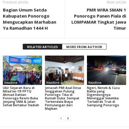
Previous article
Next article
Bagian Umum Setda
PMR WIRA SMAN 1
Kabupaten Ponorogo
Ponorogo Panen Piala di
Mengucapkan Marhaban
LOMPAMAR Tingkat Jawa
Ya Ramadhan 1444 H
Timur
RELATED ARTICLES
MORE FROM AUTHOR
Headline
Headline
Headline
Ukir Sejarah Baru di
Jenazah PMI Asal Desa
Ngeri, Nenek & Cucu
Milad ke-19! PPTQ
Singgahan Pulung
Balita yang
Ahmad Dahlan
Ponorogo Tiba di
Digendongnya
Ponorogo Resmi Buka
Rumah Duka: Sempat
Meninggal Seketika
Jenjang SMA & Jalan
Terkendala Biaya
Tertabrak Truk di
Sehat Bertabur Hadiah
Pemulangan dari
Sampung Ponorogo
Majikan