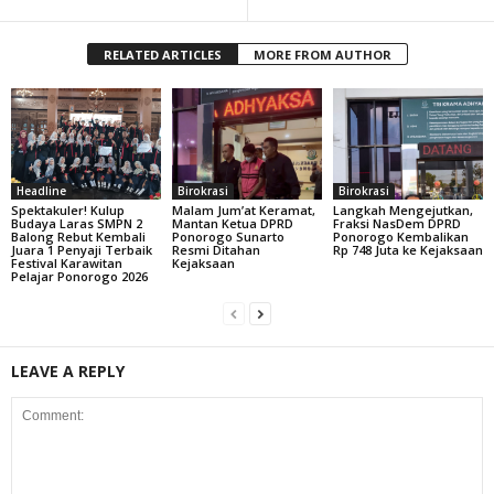
RELATED ARTICLES
MORE FROM AUTHOR
Headline
Birokrasi
Birokrasi
Spektakuler! Kulup
Malam Jum’at Keramat,
Langkah Mengejutkan,
Budaya Laras SMPN 2
Mantan Ketua DPRD
Fraksi NasDem DPRD
Balong Rebut Kembali
Ponorogo Sunarto
Ponorogo Kembalikan
Juara 1 Penyaji Terbaik
Resmi Ditahan
Rp 748 Juta ke Kejaksaan
Festival Karawitan
Kejaksaan
Pelajar Ponorogo 2026
LEAVE A REPLY