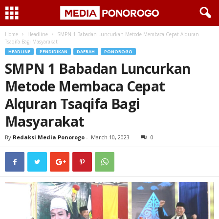
Home
Headline
SMPN 1 Babadan Luncurkan Metode Membaca Cepat Alquran
Tsaqifa Bagi Masyarakat
HEADLINE
PENDIDIKAN
DAERAH
PONOROGO
SMPN 1 Babadan Luncurkan
Metode Membaca Cepat
Alquran Tsaqifa Bagi
Masyarakat
By
Redaksi Media Ponorogo
-
March 10, 2023
0