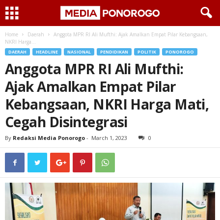
Home
Daerah
Anggota MPR RI Ali Mufthi: Ajak Amalkan Empat Pilar Kebangsaan,
NKRI Harga...
DAERAH
HEADLINE
NASIONAL
PENDIDIKAN
POLITIK
PONOROGO
Anggota MPR RI Ali Mufthi:
Ajak Amalkan Empat Pilar
Kebangsaan, NKRI Harga Mati,
Cegah Disintegrasi
By
Redaksi Media Ponorogo
-
March 1, 2023
0