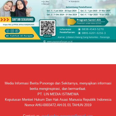
Media Informasi Berita Ponorogo dan Sekitarnya, menyajikan informasi
berita menginspirasi, dan bermanfaat.
PT. LIN MEDIA ISTIMEWA
Keputusan Menteri Hukum Dan Hak Asasi Manusia Republik Indonesia
Nomor AHU-0003472.AH.01.01.TAHUN 2019
Contact us:
mediaonline.ponorogo@gmail.com