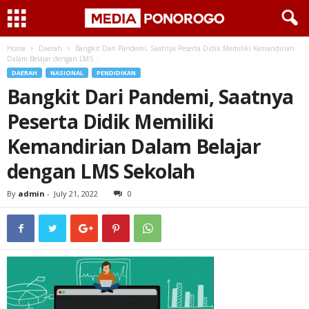
Home
Daerah
Bangkit Dari Pandemi, Saatnya Peserta Didik Memiliki Kemandirian
Dalam Belajar dengan LMS...
DAERAH
NASIONAL
PENDIDIKAN
Bangkit Dari Pandemi, Saatnya
Peserta Didik Memiliki
Kemandirian Dalam Belajar
dengan LMS Sekolah
By
admin
-
July 21, 2022
0