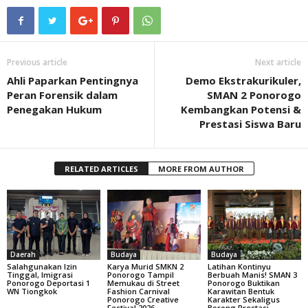
Previous article
Next article
Ahli Paparkan Pentingnya
Demo Ekstrakurikuler,
Peran Forensik dalam
SMAN 2 Ponorogo
Penegakan Hukum
Kembangkan Potensi &
Prestasi Siswa Baru
RELATED ARTICLES
MORE FROM AUTHOR
Daerah
Budaya
Budaya
Salahgunakan Izin
Karya Murid SMKN 2
Latihan Kontinyu
Tinggal, Imigrasi
Ponorogo Tampil
Berbuah Manis! SMAN 3
Ponorogo Deportasi 1
Memukau di Street
Ponorogo Buktikan
WN Tiongkok
Fashion Carnival
Karawitan Bentuk
Ponorogo Creative
Karakter Sekaligus
Festival 2026
Borong Prestasi