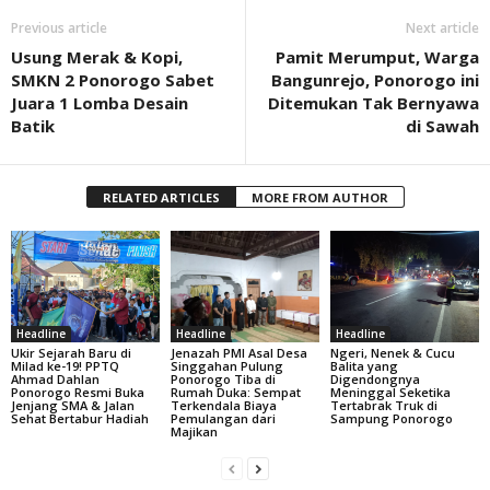
Previous article
Next article
Usung Merak & Kopi,
Pamit Merumput, Warga
SMKN 2 Ponorogo Sabet
Bangunrejo, Ponorogo ini
Juara 1 Lomba Desain
Ditemukan Tak Bernyawa
Batik
di Sawah
RELATED ARTICLES
MORE FROM AUTHOR
Headline
Headline
Headline
Ukir Sejarah Baru di
Jenazah PMI Asal Desa
Ngeri, Nenek & Cucu
Milad ke-19! PPTQ
Singgahan Pulung
Balita yang
Ahmad Dahlan
Ponorogo Tiba di
Digendongnya
Ponorogo Resmi Buka
Rumah Duka: Sempat
Meninggal Seketika
Jenjang SMA & Jalan
Terkendala Biaya
Tertabrak Truk di
Sehat Bertabur Hadiah
Pemulangan dari
Sampung Ponorogo
Majikan