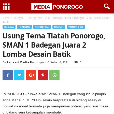
Home
Budaya
Usung Tema Tlatah Ponorogo, SMAN 1 Badegan Juara 2 Lomba Desain
Batik
BUDAYA
HEADLINE
PENDIDIKAN
DAERAH
PONOROGO
Usung Tema Tlatah Ponorogo,
SMAN 1 Badegan Juara 2
Lomba Desain Batik
By
Redaksi Media Ponorogo
-
October 4, 2021
0
PONOROGO – Siswa-siswi SMAN 1 Badegan yang kini dipimpin
Toha Mahsun, M.Pd.I ini selain berprestasi di bidang essay di
tingkat nasional ternyata juga mempunyai potensi yang luar biasa
di bidang seni ketrampilan membatik.